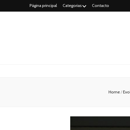
Página principal
Categorias
Contacto
Radiobonmat
Radio Bonmati – conoce sobre la radio y los podcasts
Home
/
Evo