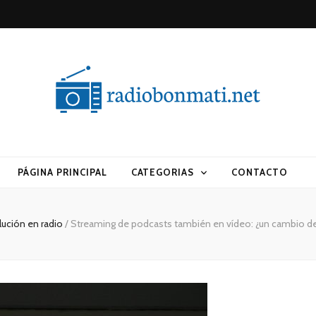
i.net
PÁGINA PRINCIPAL
CATEGORIAS
CONTACTO
lución en radio
/
Streaming de podcasts también en vídeo: ¿un cambio d