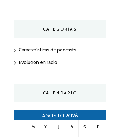
CATEGORÍAS
Características de podcasts
Evolución en radio
CALENDARIO
AGOSTO 2026
L
M
X
J
V
S
D